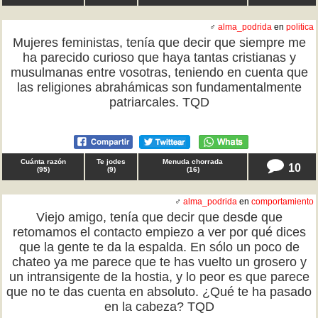
♂
alma_podrida
en
politica
Mujeres feministas, tenía que decir que siempre me
ha parecido curioso que haya tantas cristianas y
musulmanas entre vosotras, teniendo en cuenta que
las religiones abrahámicas son fundamentalmente
patriarcales. TQD
Cuánta razón
Te jodes
Menuda chorrada
10
(
95
)
(
9
)
(
16
)
♂
alma_podrida
en
comportamiento
Viejo amigo, tenía que decir que desde que
retomamos el contacto empiezo a ver por qué dices
que la gente te da la espalda. En sólo un poco de
chateo ya me parece que te has vuelto un grosero y
un intransigente de la hostia, y lo peor es que parece
que no te das cuenta en absoluto. ¿Qué te ha pasado
en la cabeza? TQD