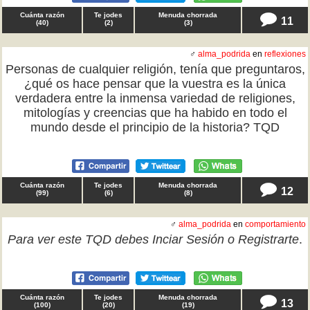
Cuánta razón
Te jodes
Menuda chorrada
11
(
40
)
(
2
)
(
3
)
♂
alma_podrida
en
reflexiones
Personas de cualquier religión, tenía que preguntaros,
¿qué os hace pensar que la vuestra es la única
verdadera entre la inmensa variedad de religiones,
mitologías y creencias que ha habido en todo el
mundo desde el principio de la historia? TQD
Cuánta razón
Te jodes
Menuda chorrada
12
(
99
)
(
6
)
(
8
)
♂
alma_podrida
en
comportamiento
Para ver este TQD debes
Inciar Sesión
o
Registrarte
.
Cuánta razón
Te jodes
Menuda chorrada
13
(
100
)
(
20
)
(
19
)