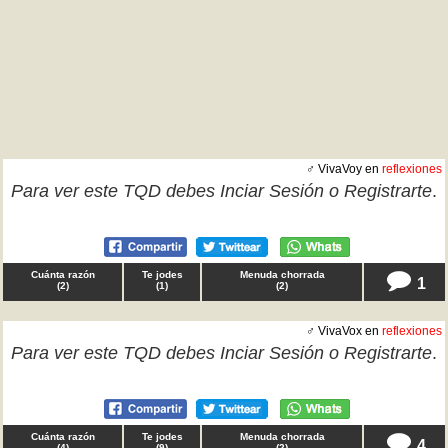
♂ VivaVoy en
reflexiones
Para ver este TQD debes
Inciar Sesión
o
Registrarte
.
Cuánta razón
Te jodes
Menuda chorrada
1
(
2
)
(
1
)
(
2
)
♂ VivaVox en
reflexiones
Para ver este TQD debes
Inciar Sesión
o
Registrarte
.
Cuánta razón
Te jodes
Menuda chorrada
4
(
4
)
(
9
)
(
2
)