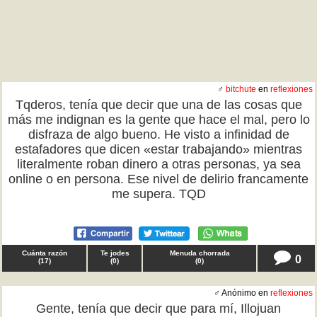
♂
bitchute
en
reflexiones
Tqderos, tenía que decir que una de las cosas que
más me indignan es la gente que hace el mal, pero lo
disfraza de algo bueno. He visto a infinidad de
estafadores que dicen «estar trabajando» mientras
literalmente roban dinero a otras personas, ya sea
online o en persona. Ese nivel de delirio francamente
me supera. TQD
Cuánta razón
Te jodes
Menuda chorrada
0
(
17
)
(
0
)
(
0
)
♂ Anónimo en
reflexiones
Gente, tenía que decir que para mí, Illojuan