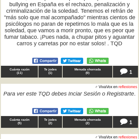
bullying en España es el rechazo, penalización y
criminalización de la soledad. Tenemos el refrán de
"más solo que mal acompañado" mientras cientos de
psicólogos no paran de repetirnos lo mala que es la
soledad, que vamos a morir pronto, que es peor que
fumar tabaco. ¡Pues nada, a chupar pitos y aguantar
carros y carretas por no estar solos! . TQD
Cuánta razón
Te jodes
Menuda chorrada
1
(
11
)
(
1
)
(
0
)
♂ VivaVox en
reflexiones
Para ver este TQD debes
Inciar Sesión
o
Registrarte
.
Cuánta razón
Te jodes
Menuda chorrada
1
(
5
)
(
2
)
(
2
)
♂ VivaVox en
reflexiones