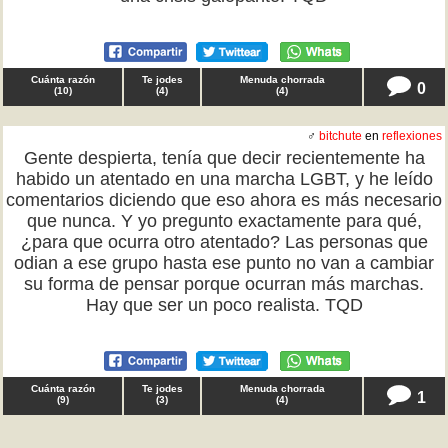
Cuánta razón
Te jodes
Menuda chorrada
0
(
10
)
(
4
)
(
4
)
♂
bitchute
en
reflexiones
Gente despierta, tenía que decir recientemente ha
habido un atentado en una marcha LGBT, y he leído
comentarios diciendo que eso ahora es más necesario
que nunca. Y yo pregunto exactamente para qué,
¿para que ocurra otro atentado? Las personas que
odian a ese grupo hasta ese punto no van a cambiar
su forma de pensar porque ocurran más marchas.
Hay que ser un poco realista. TQD
Cuánta razón
Te jodes
Menuda chorrada
1
(
9
)
(
3
)
(
4
)