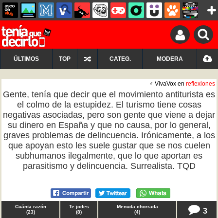
ÚLTIMOS
TOP
CATEG.
MODERA
♂ VivaVox en
reflexiones
Gente, tenía que decir que el movimiento antiturista es
el colmo de la estupidez. El turismo tiene cosas
negativas asociadas, pero son gente que viene a dejar
su dinero en España y que no causa, por lo general,
graves problemas de delincuencia. Irónicamente, a los
que apoyan esto les suele gustar que se nos cuelen
subhumanos ilegalmente, que lo que aportan es
parasitismo y delincuencia. Surrealista. TQD
Cuánta razón
Te jodes
Menuda chorrada
3
(
23
)
(
8
)
(
4
)