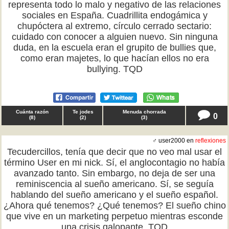
representa todo lo malo y negativo de las relaciones
sociales en España. Cuadrillita endogámica y
chupóctera al extremo, círculo cerrado sectario:
cuidado con conocer a alguien nuevo. Sin ninguna
duda, en la escuela eran el grupito de bullies que,
como eran majetes, lo que hacían ellos no era
bullying. TQD
Cuánta razón
Te jodes
Menuda chorrada
0
(
8
)
(
2
)
(
3
)
♂ user2000 en
reflexiones
Tecudercillos, tenía que decir que no veo mal usar el
término User en mi nick. Sí, el anglocontagio no había
avanzado tanto. Sin embargo, no deja de ser una
reminiscencia al sueño americano. Sí, se seguía
hablando del sueño americano y el sueño español.
¿Ahora qué tenemos? ¿Qué tenemos? El sueño chino
que vive en un marketing perpetuo mientras esconde
una crisis galopante. TQD