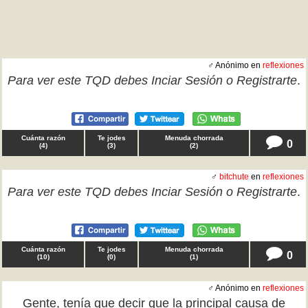
♂ Anónimo en
reflexiones
Para ver este TQD debes
Inciar Sesión
o
Registrarte
.
Cuánta razón
Te jodes
Menuda chorrada
0
(
4
)
(
3
)
(
2
)
♂
bitchute
en
reflexiones
Para ver este TQD debes
Inciar Sesión
o
Registrarte
.
Cuánta razón
Te jodes
Menuda chorrada
0
(
10
)
(
0
)
(
1
)
♂ Anónimo en
reflexiones
Gente, tenía que decir que la principal causa de