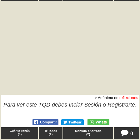
♂ Anónimo en
reflexiones
Para ver este TQD debes
Inciar Sesión
o
Registrarte
.
Cuánta razón
Te jodes
Menuda chorrada
0
(
3
)
(
1
)
(
2
)