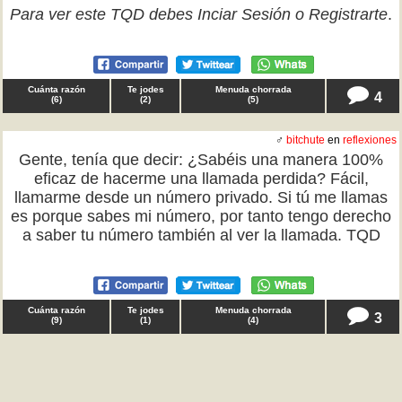
Para ver este TQD debes
Inciar Sesión
o
Registrarte
.
Cuánta razón
Te jodes
Menuda chorrada
4
(
6
)
(
2
)
(
5
)
♂
bitchute
en
reflexiones
Gente, tenía que decir: ¿Sabéis una manera 100%
eficaz de hacerme una llamada perdida? Fácil,
llamarme desde un número privado. Si tú me llamas
es porque sabes mi número, por tanto tengo derecho
a saber tu número también al ver la llamada. TQD
Cuánta razón
Te jodes
Menuda chorrada
3
(
9
)
(
1
)
(
4
)