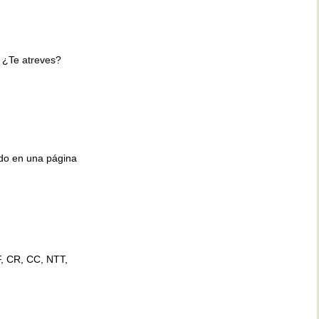
 ¿Te atreves?
ido en una página
F, CR, CC, NTT,