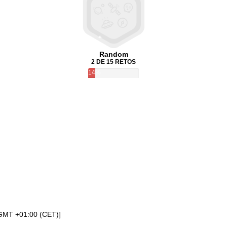
Random
2 DE 15 RETOS
14%
[GMT +01:00 (CET)]