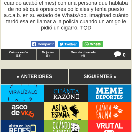
cuando acabó el mes) con una persona que hablaba
de no sé qué opresiones policiales y tenía puesto
a.c.a.b. en su estado de WhatsApp. Imaginad cuánto
tardó esa en llamar a la policía cuando un amigo le
pidió un cigarro. TQD
Cuánta razón
Te jodes
Menuda chorrada
0
(
13
)
(
3
)
(
4
)
« ANTERIORES
SIGUIENTES »