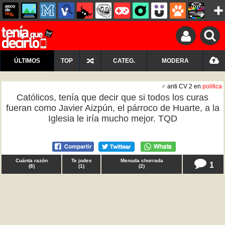
ÚLTIMOS
TOP
CATEG.
MODERA
♂ anti CV 2 en
politica
Católicos, tenía que decir que si todos los curas
fueran como Javier Aizpún, el párroco de Huarte, a la
Iglesia le iría mucho mejor. TQD
Cuánta razón
Te jodes
Menuda chorrada
1
(
8
)
(
1
)
(
2
)