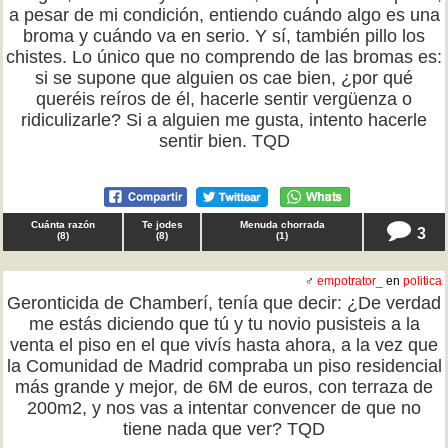
a pesar de mi condición, entiendo cuándo algo es una
broma y cuándo va en serio. Y sí, también pillo los
chistes. Lo único que no comprendo de las bromas es:
si se supone que alguien os cae bien, ¿por qué
queréis reíros de él, hacerle sentir vergüenza o
ridiculizarle? Si a alguien me gusta, intento hacerle
sentir bien. TQD
Cuánta razón
Te jodes
Menuda chorrada
3
(
8
)
(
8
)
(
1
)
♂
empotrator_
en
politica
Geronticida de Chamberí, tenía que decir: ¿De verdad
me estás diciendo que tú y tu novio pusisteis a la
venta el piso en el que vivís hasta ahora, a la vez que
la Comunidad de Madrid compraba un piso residencial
más grande y mejor, de 6M de euros, con terraza de
200m2, y nos vas a intentar convencer de que no
tiene nada que ver? TQD