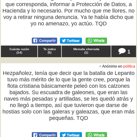
que corresponda, informar a Protección de Datos, a
Hacienda y lo necesario. Por mucho que me llores, no
voy a retirar ninguna denuncia. Ya te había dicho que
yo no amenazo, yo actúo. TQD
Cuánta razón
Te jodes
Menuda chorrada
1
(
14
)
(
5
)
(
1
)
♂ Anónimo en
politica
Hezpañolez, tenía que decir que la batalla de Lepanto
tuvo más mérito de lo que la gente cree, porque la
flota cristiana básicamente peleó con los calzones
bajados. Su escuadra de galeones, que eran las
naves más pesadas y artilladas, se les quedó atrás y
no llegó a tiempo, así que tuvieron que darse de
hostias solo con las galeras y galeazas, que eran más
pequeñas. TQD