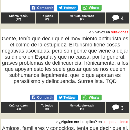
Cuánta razón
Te jodes
Menuda chorrada
4
(
12
)
(
2
)
(
2
)
♂ VivaVox en
reflexiones
Gente, tenía que decir que el movimiento antiturista es
el colmo de la estupidez. El turismo tiene cosas
negativas asociadas, pero son gente que viene a dejar
su dinero en España y que no causa, por lo general,
graves problemas de delincuencia. Irónicamente, a los
que apoyan esto les suele gustar que se nos cuelen
subhumanos ilegalmente, que lo que aportan es
parasitismo y delincuencia. Surrealista. TQD
Cuánta razón
Te jodes
Menuda chorrada
3
(
24
)
(
8
)
(
4
)
♂ ¿Alguien me lo explica? en
comportamiento
Amigos, familiares y conocidos, tenía que decir que sí,