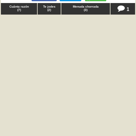
Cuánta razón
Te jodes
Menuda chorrada
1
(
7
)
(
2
)
(
3
)