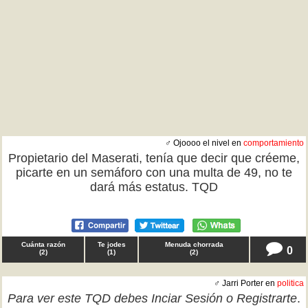
♂ Ojoooo el nivel en
comportamiento
Propietario del Maserati, tenía que decir que créeme,
picarte en un semáforo con una multa de 49, no te
dará más estatus. TQD
Cuánta razón
Te jodes
Menuda chorrada
0
(
2
)
(
1
)
(
2
)
♂ Jarri Porter en
politica
Para ver este TQD debes
Inciar Sesión
o
Registrarte
.