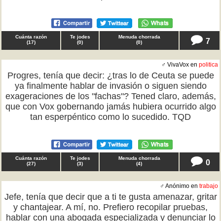
Cuánta razón
Te jodes
Menuda chorrada
7
(
17
)
(
0
)
(
0
)
♂ VivaVox en
politica
Progres, tenía que decir: ¿tras lo de Ceuta se puede
ya finalmente hablar de invasión o siguen siendo
exageraciones de los "fachas"? Tened claro, además,
que con Vox gobernando jamás hubiera ocurrido algo
tan esperpéntico como lo sucedido. TQD
Cuánta razón
Te jodes
Menuda chorrada
0
(
27
)
(
3
)
(
4
)
♂ Anónimo en
trabajo
Jefe, tenía que decir que a ti te gusta amenazar, gritar
y chantajear. A mí, no. Prefiero recopilar pruebas,
hablar con una abogada especializada y denunciar lo