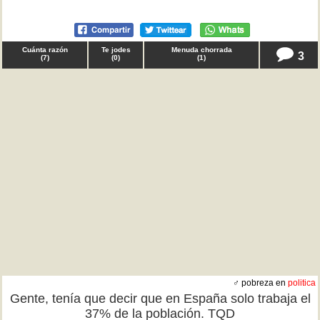
Cuánta razón
Te jodes
Menuda chorrada
3
(
7
)
(
0
)
(
1
)
♂ pobreza en
politica
Gente, tenía que decir que en España solo trabaja el
37% de la población. TQD