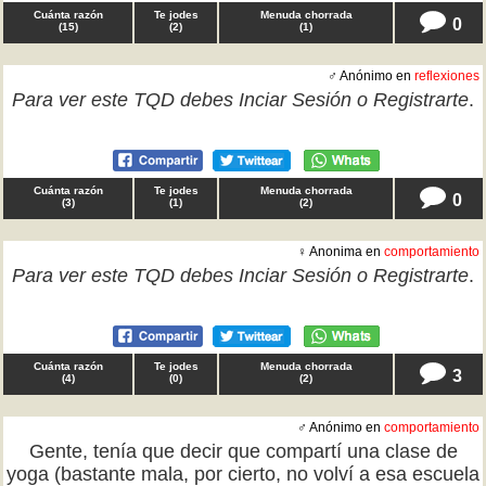
Cuánta razón
Te jodes
Menuda chorrada
0
(
15
)
(
2
)
(
1
)
♂ Anónimo en
reflexiones
Para ver este TQD debes
Inciar Sesión
o
Registrarte
.
Cuánta razón
Te jodes
Menuda chorrada
0
(
3
)
(
1
)
(
2
)
♀ Anonima en
comportamiento
Para ver este TQD debes
Inciar Sesión
o
Registrarte
.
Cuánta razón
Te jodes
Menuda chorrada
3
(
4
)
(
0
)
(
2
)
♂ Anónimo en
comportamiento
Gente, tenía que decir que compartí una clase de
yoga (bastante mala, por cierto, no volví a esa escuela