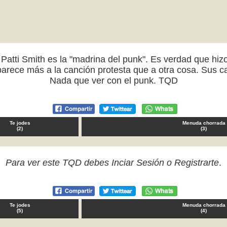
tti Smith es la "madrina del punk". Es verdad que hizo 
parece más a la canción protesta que a otra cosa. Sus 
Nada que ver con el punk. TQD
Te jodes
Menuda chorrada
(
2
)
(
3
)
Para ver este TQD debes
Inciar Sesión
o
Registrarte
.
Te jodes
Menuda chorrada
(
5
)
(
4
)