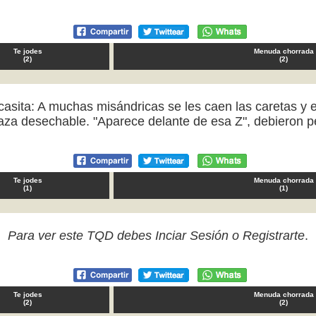
Te jodes
Menuda chorrada
(
2
)
(
2
)
asita: A muchas misándricas se les caen las caretas y el 
za desechable. "Aparece delante de esa Z", debieron 
Te jodes
Menuda chorrada
(
1
)
(
1
)
Para ver este TQD debes
Inciar Sesión
o
Registrarte
.
Te jodes
Menuda chorrada
(
2
)
(
2
)