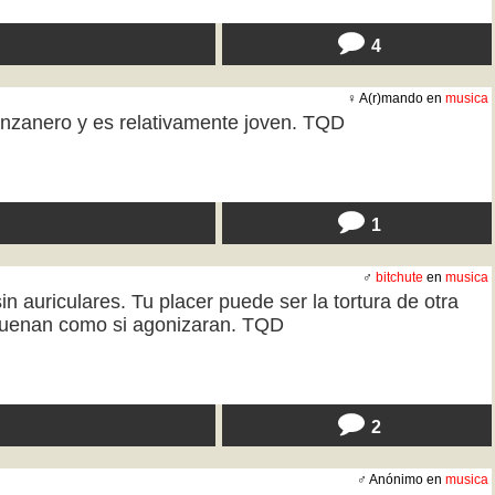
4
♀ A(r)mando en
musica
nzanero y es relativamente joven. TQD
1
♂
bitchute
en
musica
 auriculares. Tu placer puede ser la tortura de otra
suenan como si agonizaran. TQD
2
♂ Anónimo en
musica