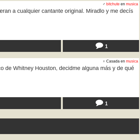
♂
bitchute
en
musica
ran a cualquier cantante original. Miradlo y me decís
1
♀ Casada en
musica
ozco de Whitney Houston, decidme alguna más y de qué
1