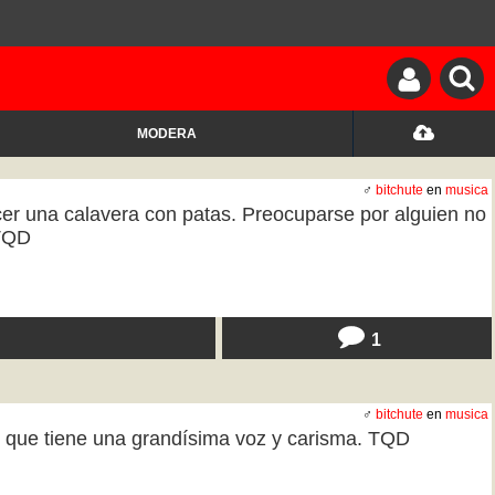
MODERA
♂
bitchute
en
musica
cer una calavera con patas. Preocuparse por alguien no
 TQD
1
♂
bitchute
en
musica
ce que tiene una grandísima voz y carisma. TQD