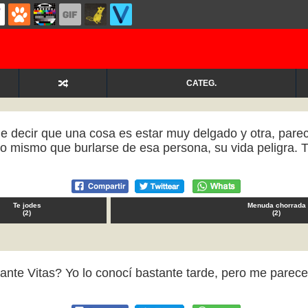
CATEG.
e decir que una cosa es estar muy delgado y otra, pare
lo mismo que burlarse de esa persona, su vida peligra.
Te jodes
Menuda chorrada
(
2
)
(
2
)
antante Vitas? Yo lo conocí bastante tarde, pero me pare