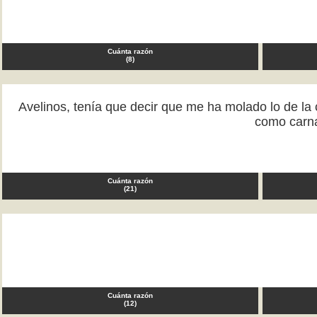
Cuánta razón
(
8
)
Avelinos, tenía que decir que me ha molado lo de la c
como carna
Cuánta razón
(
21
)
Cuánta razón
(
12
)