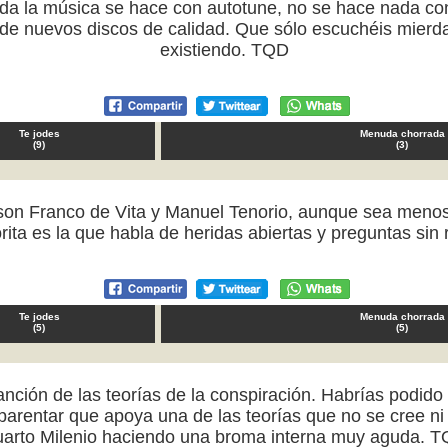
da la música se hace con autotune, no se hace nada con 
e nuevos discos de calidad. Que sólo escuchéis mierda n
existiendo. TQD
Te jodes
Menuda chorrada
(
9
)
(
3
)
os son Franco de Vita y Manuel Tenorio, aunque sea men
rita es la que habla de heridas abiertas y preguntas si
Te jodes
Menuda chorrada
(
5
)
(
5
)
 canción de las teorías de la conspiración. Habrías podido
entar que apoya una de las teorías que no se cree ni é
arto Milenio haciendo una broma interna muy aguda. 