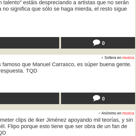
talento" estáis despreciando a artistas que no serán
o significa que sólo se haga mierda, el resto sigue
0
♀ Soltera en
musica
os famoso que Manuel Carrasco, es súper buena gente.
n respuesta. TQD
0
♂ Anónimo en
musica
 meter clips de Iker Jiménez apoyando mil teorías, y sin
l. Flipo porque esto tiene que ser obra de un fan de
TQD