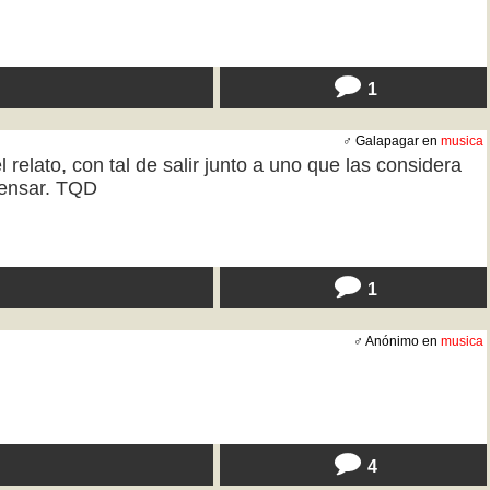
1
♂ Galapagar en
musica
relato, con tal de salir junto a uno que las considera
pensar. TQD
1
♂ Anónimo en
musica
4