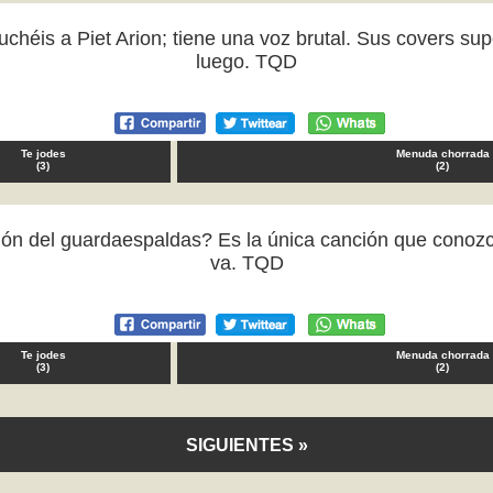
héis a Piet Arion; tiene una voz brutal. Sus covers supe
luego. TQD
Te jodes
Menuda chorrada
(
3
)
(
2
)
nción del guardaespaldas? Es la única canción que con
va. TQD
Te jodes
Menuda chorrada
(
3
)
(
2
)
SIGUIENTES »