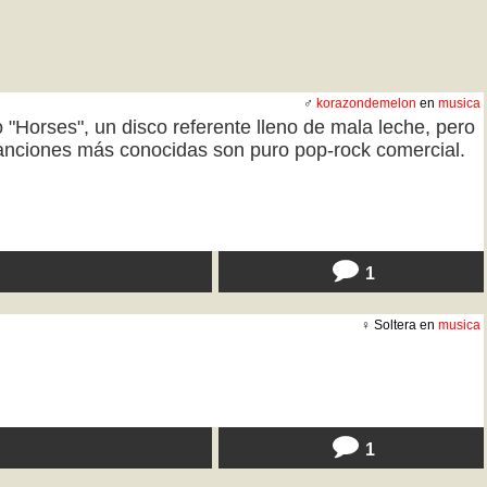
♂
korazondemelon
en
musica
"Horses", un disco referente lleno de mala leche, pero
canciones más conocidas son puro pop-rock comercial.
1
♀ Soltera en
musica
1