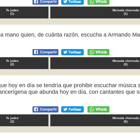
Te jodes
Menuda chorrada
(
1
)
(
1
)
e la mano quien, de cuánta razón, escucha a Armando Ma
Te jodes
Menuda chorrada
(
2
)
(
3
)
ue hoy en día se tendría que prohibir escuchar música sin
cancerígena que abunda hoy en día, con cantantes que 
Te jodes
Menuda chorrada
(
2
)
(
0
)