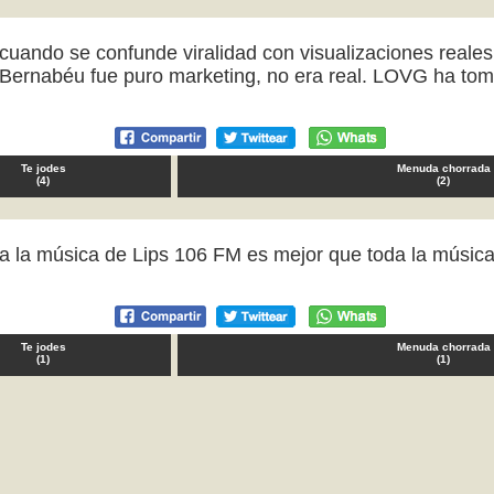
cuando se confunde viralidad con visualizaciones reales
el Bernabéu fue puro marketing, no era real. LOVG ha t
Te jodes
Menuda chorrada
(
4
)
(
2
)
da la música de Lips 106 FM es mejor que toda la músic
Te jodes
Menuda chorrada
(
1
)
(
1
)