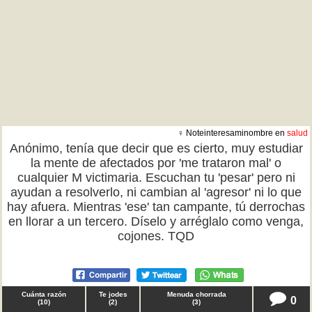
♀ Noteinteresaminombre en
salud
Anónimo, tenía que decir que es cierto, muy estudiar
la mente de afectados por 'me trataron mal' o
cualquier M victimaria. Escuchan tu 'pesar' pero ni
ayudan a resolverlo, ni cambian al 'agresor' ni lo que
hay afuera. Mientras 'ese' tan campante, tú derrochas
en llorar a un tercero. Díselo y arréglalo como venga,
cojones. TQD
Cuánta razón
Te jodes
Menuda chorrada
0
(
10
)
(
2
)
(
3
)