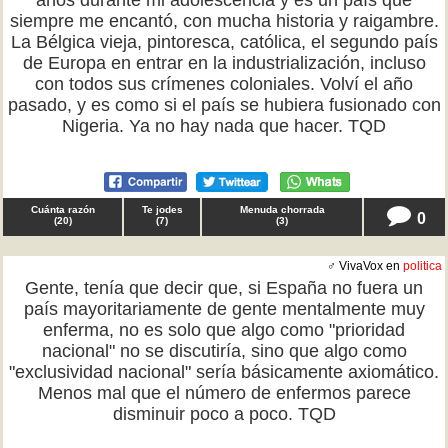
años durante mi adolescencia y es un país que
siempre me encantó, con mucha historia y raigambre.
La Bélgica vieja, pintoresca, católica, el segundo país
de Europa en entrar en la industrialización, incluso
con todos sus crímenes coloniales. Volví el año
pasado, y es como si el país se hubiera fusionado con
Nigeria. Ya no hay nada que hacer. TQD
Cuánta razón
Te jodes
Menuda chorrada
0
(
20
)
(
7
)
(
3
)
♂ VivaVox en
politica
Gente, tenía que decir que, si España no fuera un
país mayoritariamente de gente mentalmente muy
enferma, no es solo que algo como "prioridad
nacional" no se discutiría, sino que algo como
"exclusividad nacional" sería básicamente axiomático.
Menos mal que el número de enfermos parece
disminuir poco a poco. TQD