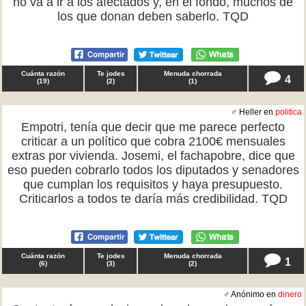
no va a ir a los afectados y, en el fondo, muchos de
los que donan deben saberlo. TQD
Cuánta razón
Te jodes
Menuda chorrada
4
(
19
)
(
2
)
(
1
)
♂ Heller en
politica
Empotri, tenía que decir que me parece perfecto
criticar a un político que cobra 2100€ mensuales
extras por vivienda. Josemi, el fachapobre, dice que
eso pueden cobrarlo todos los diputados y senadores
que cumplan los requisitos y haya presupuesto.
Criticarlos a todos te daría más credibilidad. TQD
Cuánta razón
Te jodes
Menuda chorrada
1
(
6
)
(
3
)
(
2
)
♂ Anónimo en
dinero