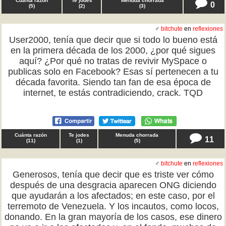
Cuánta razón
Te jodes
Menuda chorrada
0
(
5
)
(
2
)
(
3
)
♂
bitchute
en
reflexiones
User2000, tenía que decir que si todo lo bueno está
en la primera década de los 2000, ¿por qué sigues
aquí? ¿Por qué no tratas de revivir MySpace o
publicas solo en Facebook? Esas sí pertenecen a tu
década favorita. Siendo tan fan de esa época de
internet, te estás contradiciendo, crack. TQD
Cuánta razón
Te jodes
Menuda chorrada
11
(
11
)
(
1
)
(
5
)
♂
bitchute
en
reflexiones
Generosos, tenía que decir que es triste ver cómo
después de una desgracia aparecen ONG diciendo
que ayudarán a los afectados; en este caso, por el
terremoto de Venezuela. Y los incautos, como locos,
donando. En la gran mayoría de los casos, ese dinero