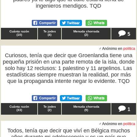
ingenieros mendigos. TQD
Cuánta razón
Te jodes
Menuda chorrada
5
(
10
)
(
4
)
(
2
)
♂ Anónimo en
politica
Curiosos, tenía que decir que Groenlandia tiene una
pequeña prisión en una parte remota de la isla, donde
solo hay 12 reclusos: 1 palestino y 11 argelinos. Las
estadísticas siempre muestran la realidad, por más
que la propaganda intente negar lo evidente. TQD
Cuánta razón
Te jodes
Menuda chorrada
1
(
33
)
(
2
)
(
9
)
♂ Anónimo en
politica
Todos, tenía que decir que viví en Bélgica muchos