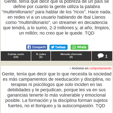
Gente, tenía que decir que la pobreza de un país se
define por cuanto la gente utiliza la palabra
"multimillonario" para hablar de los "ricos". Hace nada,
en redes vi a un usuario hablando de Ibai Llanos
como "multimillonario", un streamer en decadencia
que tendrá, a lo sumo, 2-3 millones y, al año, limpios,
un millón; no creo que le quede. TQD
Cuánta razón
Te jodes
Menuda chorrada
1
(
10
)
(
2
)
(
3
)
♂ Anónimo en
comportamiento
Gente, tenía que decir que lo que necesita la sociedad
es más campamentos de reeducación y disciplina, no
terapias ni psicólogos que solo inciden en las
debilidades y te perjudican, porque les va en sus
ganancias tenerte lo más vulnerable y emocional
posible. La formación y la disciplina forman sujetos
fuertes, no el lloriqueo y la autocompasión. TQD