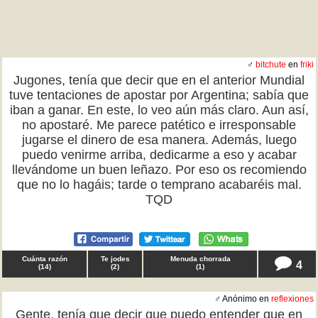
♂
bitchute
en
friki
Jugones, tenía que decir que en el anterior Mundial
tuve tentaciones de apostar por Argentina; sabía que
iban a ganar. En este, lo veo aún más claro. Aun así,
no apostaré. Me parece patético e irresponsable
jugarse el dinero de esa manera. Además, luego
puedo venirme arriba, dedicarme a eso y acabar
llevándome un buen leñazo. Por eso os recomiendo
que no lo hagáis; tarde o temprano acabaréis mal.
TQD
Cuánta razón
Te jodes
Menuda chorrada
4
(
14
)
(
2
)
(
1
)
♂ Anónimo en
reflexiones
Gente, tenía que decir que puedo entender que en