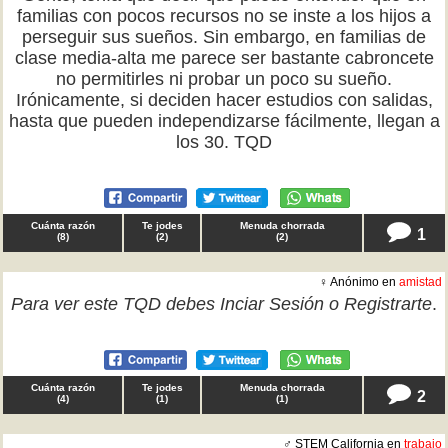
familias con pocos recursos no se inste a los hijos a
perseguir sus sueños. Sin embargo, en familias de
clase media-alta me parece ser bastante cabroncete
no permitirles ni probar un poco su sueño.
Irónicamente, si deciden hacer estudios con salidas,
hasta que pueden independizarse fácilmente, llegan a
los 30. TQD
Cuánta razón
Te jodes
Menuda chorrada
1
(
8
)
(
2
)
(
2
)
♀ Anónimo en
amistad
Para ver este TQD debes
Inciar Sesión
o
Registrarte
.
Cuánta razón
Te jodes
Menuda chorrada
2
(
4
)
(
1
)
(
1
)
♂ STEM California en
trabajo