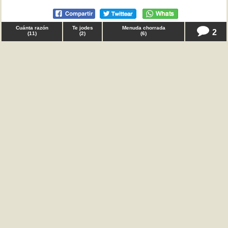
Cuánta razón
Te jodes
Menuda chorrada
2
(
11
)
(
2
)
(
6
)