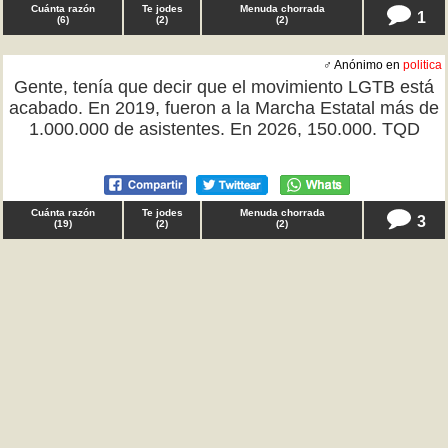
Cuánta razón
Te jodes
Menuda chorrada
1
(
6
)
(
2
)
(
2
)
♂ Anónimo en
politica
Gente, tenía que decir que el movimiento LGTB está
acabado. En 2019, fueron a la Marcha Estatal más de
1.000.000 de asistentes. En 2026, 150.000. TQD
Cuánta razón
Te jodes
Menuda chorrada
3
(
19
)
(
2
)
(
2
)