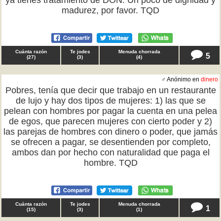
ya tienes tratamiento de DON. Un poco de dignidad y
madurez, por favor. TQD
Cuánta razón
Te jodes
Menuda chorrada
5
(
27
)
(
3
)
(
4
)
♂ Anónimo en
dinero
Pobres, tenía que decir que trabajo en un restaurante
de lujo y hay dos tipos de mujeres: 1) las que se
pelean con hombres por pagar la cuenta en una pelea
de egos, que parecen mujeres con cierto poder y 2)
las parejas de hombres con dinero o poder, que jamás
se ofrecen a pagar, se desentienden por completo,
ambos dan por hecho con naturalidad que paga el
hombre. TQD
Cuánta razón
Te jodes
Menuda chorrada
1
(
15
)
(
3
)
(
1
)