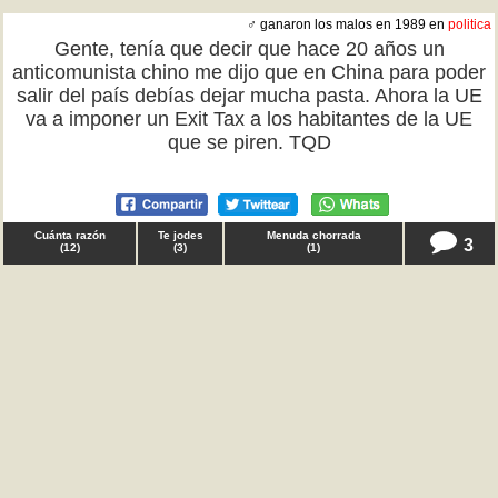
♂ ganaron los malos en 1989 en
politica
Gente, tenía que decir que hace 20 años un
anticomunista chino me dijo que en China para poder
salir del país debías dejar mucha pasta. Ahora la UE
va a imponer un Exit Tax a los habitantes de la UE
que se piren. TQD
Cuánta razón
Te jodes
Menuda chorrada
3
(
12
)
(
3
)
(
1
)