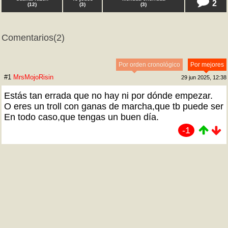
2
(
12
)
(
3
)
(
3
)
Comentarios
(2)
Por orden cronológico
Por mejores
#1
MrsMojoRisin
29 jun 2025, 12:38
Estás tan errada que no hay ni por dónde empezar.
O eres un troll con ganas de marcha,que tb puede ser
En todo caso,que tengas un buen día.
-1