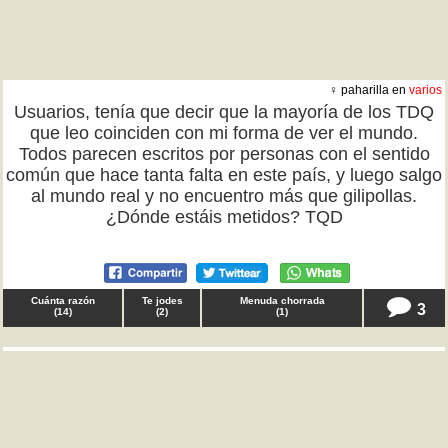
♀ paharilla en
varios
Usuarios, tenía que decir que la mayoría de los TDQ
que leo coinciden con mi forma de ver el mundo.
Todos parecen escritos por personas con el sentido
común que hace tanta falta en este país, y luego salgo
al mundo real y no encuentro más que gilipollas.
¿Dónde estáis metidos? TQD
Cuánta razón
Te jodes
Menuda chorrada
3
(
14
)
(
2
)
(
1
)
♀ psicopatadepacotilla en
comportamiento
Señora, tenía que decir que porque sea joven y vaya
al ginecólogo no significa que me haya quedado
embarazada y voy a abortar. Que su mirada inquisitiva
y lo de "vaya juventud", me hizo pensar que sí creía