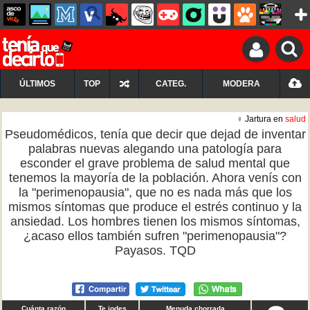
ÚLTIMOS
TOP
CATEG.
MODERA
♀ Jartura en
salud
Pseudomédicos, tenía que decir que dejad de inventar
palabras nuevas alegando una patología para
esconder el grave problema de salud mental que
tenemos la mayoría de la población. Ahora venís con
la "perimenopausia", que no es nada más que los
mismos síntomas que produce el estrés continuo y la
ansiedad. Los hombres tienen los mismos síntomas,
¿acaso ellos también sufren "perimenopausia"?
Payasos. TQD
Cuánta razón
Te jodes
Menuda chorrada