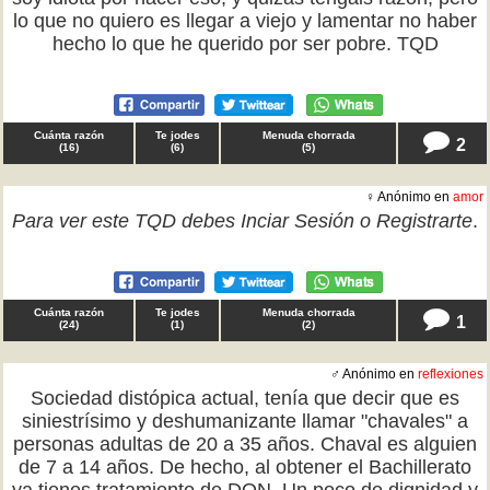
lo que no quiero es llegar a viejo y lamentar no haber
hecho lo que he querido por ser pobre. TQD
Cuánta razón
Te jodes
Menuda chorrada
2
(
16
)
(
6
)
(
5
)
♀ Anónimo en
amor
Para ver este TQD debes
Inciar Sesión
o
Registrarte
.
Cuánta razón
Te jodes
Menuda chorrada
1
(
24
)
(
1
)
(
2
)
♂ Anónimo en
reflexiones
Sociedad distópica actual, tenía que decir que es
siniestrísimo y deshumanizante llamar "chavales" a
personas adultas de 20 a 35 años. Chaval es alguien
de 7 a 14 años. De hecho, al obtener el Bachillerato