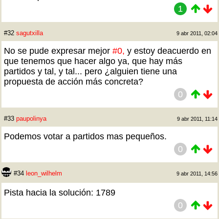
1
#32
sagutxilla
9 abr 2011, 02:04
No se pude expresar mejor
#0,
y estoy deacuerdo en
que tenemos que hacer algo ya, que hay más
partidos y tal, y tal... pero ¿alguien tiene una
propuesta de acción más concreta?
0
#33
paupolinya
9 abr 2011, 11:14
Podemos votar a partidos mas pequeños.
0
#34
leon_wilhelm
9 abr 2011, 14:56
Pista hacia la solución: 1789
0