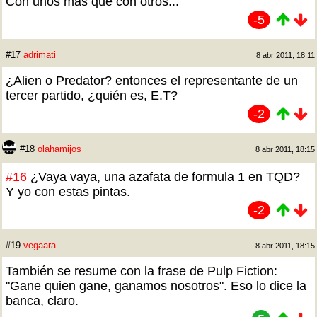
Con unos más que con otros...
-5
#17
adrimati
8 abr 2011, 18:11
¿Alien o Predator? entonces el representante de un
tercer partido, ¿quién es, E.T?
-2
#18
olahamijos
8 abr 2011, 18:15
#16
¿Vaya vaya, una azafata de formula 1 en TQD?
Y yo con estas pintas.
-2
#19
vegaara
8 abr 2011, 18:15
También se resume con la frase de Pulp Fiction:
"Gane quien gane, ganamos nosotros". Eso lo dice la
banca, claro.