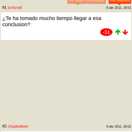
Por orden cronológico
Por mejores
#1
schizoid
8 abr 2011, 18:01
¿Te ha tomado mucho tiempo llegar a esa
conclusion?
-31
#2
chuipkabum
8 abr 2011, 18:01