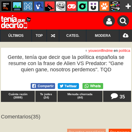
ÚLTIMOS
TOP
CATEG.
MODERA
♀
youwontfindme
en
politica
Gente, tenía que decir que la política española se
resume con la frase de Alien VS Predator: "Gane
quien gane, nosotros perdemos". TQD
Cuánta razón
Te jodes
Menuda chorrada
35
(
3888
)
(
24
)
(
44
)
Comentarios
(35)