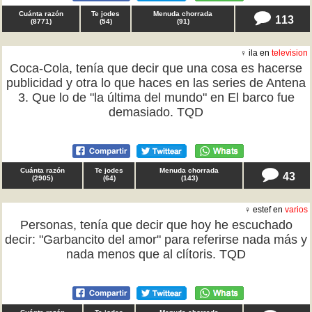
Cuánta razón
Te jodes
Menuda chorrada
113
(
8771
)
(
54
)
(
91
)
♀ ila en
television
Coca-Cola, tenía que decir que una cosa es hacerse
publicidad y otra lo que haces en las series de Antena
3. Que lo de "la última del mundo" en El barco fue
demasiado. TQD
Cuánta razón
Te jodes
Menuda chorrada
43
(
2905
)
(
64
)
(
143
)
♀ estef en
varios
Personas, tenía que decir que hoy he escuchado
decir: "Garbancito del amor" para referirse nada más y
nada menos que al clítoris. TQD