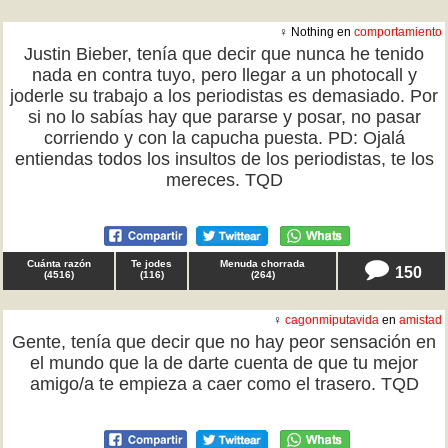
♀ Nothing en
comportamiento
Justin Bieber, tenía que decir que nunca he tenido
nada en contra tuyo, pero llegar a un photocall y
joderle su trabajo a los periodistas es demasiado. Por
si no lo sabías hay que pararse y posar, no pasar
corriendo y con la capucha puesta. PD: Ojalá
entiendas todos los insultos de los periodistas, te los
mereces. TQD
Cuánta razón
Te jodes
Menuda chorrada
150
(
4516
)
(
116
)
(
264
)
♀
cagonmiputavida
en
amistad
Gente, tenía que decir que no hay peor sensación en
el mundo que la de darte cuenta de que tu mejor
amigo/a te empieza a caer como el trasero. TQD