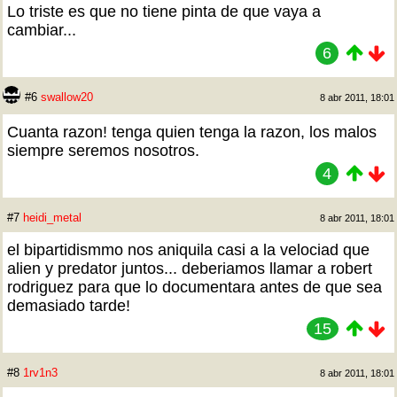
Lo triste es que no tiene pinta de que vaya a
cambiar...
6
#6
swallow20
8 abr 2011, 18:01
Cuanta razon! tenga quien tenga la razon, los malos
siempre seremos nosotros.
4
#7
heidi_metal
8 abr 2011, 18:01
el bipartidismmo nos aniquila casi a la velociad que
alien y predator juntos... deberiamos llamar a robert
rodriguez para que lo documentara antes de que sea
demasiado tarde!
15
#8
1rv1n3
8 abr 2011, 18:01