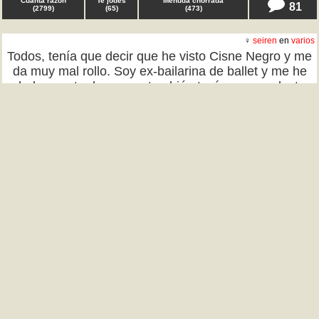
Cuánta razón
Te jodes
Menuda chorrada
81
(
2799
)
(
65
)
(
473
)
♀
seiren
en
varios
Todos, tenía que decir que he visto Cisne Negro y me
da muy mal rollo. Soy ex-bailarina de ballet y me he
dado cuenta de que yo también tenía esa conducta
paranoica de todas-mis-compañeras-quieren-
robarme-el-papel-protagonista. Me alegro de haber
cambiado de estilo. TQD
Cuánta razón
Te jodes
Menuda chorrada
57
(
3310
)
(
60
)
(
170
)
♀ tenersuerte,tenerhomer en
estudios
Gente, tenía que decir que la semana pasada tuve un
examen de recuperación de la carrera muy
importante. Como no entendía nada del manual, me
propuse estudiarme todo de Internet, en páginas
como wikipedia. He sacado un 8. Ahí lo dejo. TQD