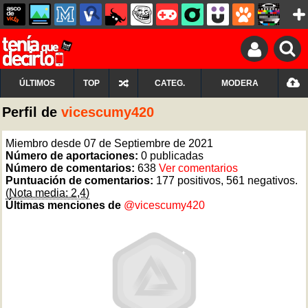
ÚLTIMOS
TOP
CATEG.
MODERA
Perfil de
vicescumy420
Miembro desde 07 de Septiembre de 2021
Número de aportaciones:
0 publicadas
Número de comentarios:
638
Ver comentarios
Puntuación de comentarios:
177 positivos, 561 negativos.
(Nota media: 2,4)
Últimas menciones de
@vicescumy420